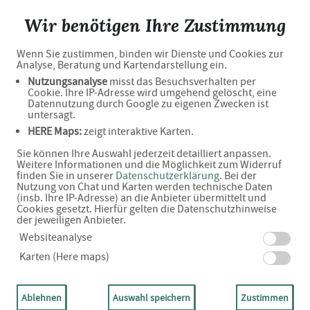
Falken-Apotheke OHG
Wir benötigen Ihre Zustimmung
Wenn Sie zustimmen, binden wir Dienste und Cookies zur
Analyse, Beratung und Kartendarstellung ein.
Willkommen in Ihrer Apotheke
Nutzungsanalyse
misst das Besuchsverhalten per
Cookie. Ihre IP-Adresse wird umgehend gelöscht, eine
Datennutzung durch Google zu eigenen Zwecken ist
untersagt.
HERE Maps:
zeigt interaktive Karten.
Ihre Gesundheitsberatung vor Ort
Sie können Ihre Auswahl jederzeit detailliert anpassen.
Weitere Informationen und die Möglichkeit zum Widerruf
finden Sie in unserer
Datenschutzerklärung
. Bei der
Nutzung von Chat und Karten werden technische Daten
(insb. Ihre IP-Adresse) an die Anbieter übermittelt und
Cookies gesetzt. Hierfür gelten die Datenschutzhinweise
der jeweiligen Anbieter.
Adresse
Websiteanalyse
Karten (Here maps)
Industriestr. 5
63584 Gründau
Ablehnen
Auswahl speichern
Zustimmen